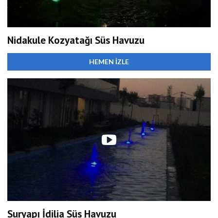
Nidakule Kozyatağı Süs Havuzu
HEMEN İZLE
Suryapı İdilia Süs Havuzu