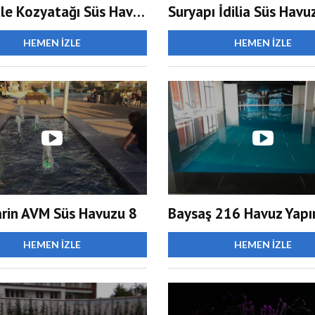
Nidakule Kozyatağı Süs Havuzu
Suryapı İdilia Süs Havu
HEMEN İZLE
HEMEN İZLE
rin AVM Süs Havuzu 8
Baysaş 216 Havuz Yapı
HEMEN İZLE
HEMEN İZLE